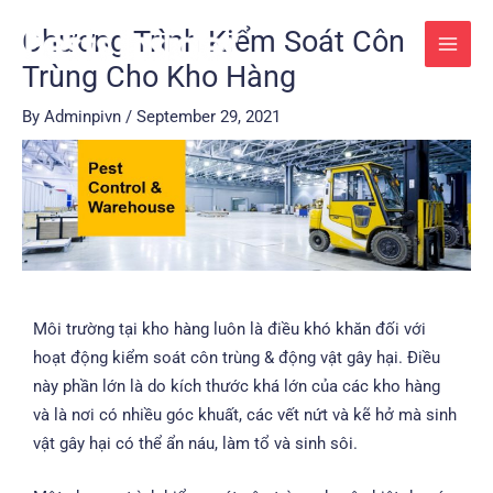
Skip
Post
MAI
Chương Trình Kiểm Soát Côn
to
navigation
MEN
Trùng Cho Kho Hàng
content
By
Adminpivn
/
September 29, 2021
Môi trường tại kho hàng luôn là điều khó khăn đối với
hoạt động
kiểm soát côn trùng
& động vật gây hại. Điều
này phần lớn là do kích thước khá lớn của các kho hàng
và là nơi có nhiều góc khuất, các vết nứt và kẽ hở mà sinh
vật gây hại có thể ẩn náu, làm tổ và sinh sôi.