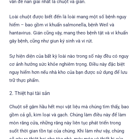
vấn đề nan giải nhất là chuột và gián.
Loài chuột được biết đến là loài mang một số bệnh nguy
hiểm – bao gồm vi khuẩn salmonella, bệnh Weil và
hantavirus. Gián cũng vậy, mang theo bệnh tật và vi khuẩn
gây bệnh, cũng như giun ký sinh và vi rút.
Sự hiện diện của bất kỳ loài nào trong số này đều có nguy
cơ ảnh hưởng sức khỏe nghiêm trọng. Điều này đặc biệt
nguy hiểm hơn nếu nhà kho của bạn được sử dụng để lưu
trữ thực phẩm.
2. Thiệt hại tài sản
Chuột sẽ gặm hầu hết mọi vật liệu mà chúng tìm thấy, bao
gồm cả gỗ, kim loại và gạch. Chúng làm điều này để làm
mòn răng cửa, những răng này liên tục phát triển trong
suốt thời gian tồn tại của chúng. Khi làm như vậy, chúng
sẽ gây ra thiệt hại cho tòa nhà, máy móc và thiết bị của