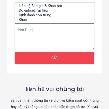
l
l
C
h
ủ
đ
M
ề
e
l
s
i
s
ê
a
n
GỬI
g
h
e
ệ
liên hệ với chúng tôi
Bạn cần thêm thông tin về dịch vụ kiểm soát côn trùng
hay bất kỳ thông tin nào khác cần được hỗ trợ. Xin vui