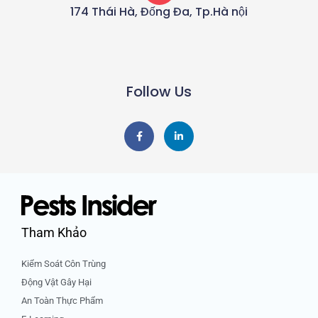
174 Thái Hà, Đống Đa, Tp.Hà nội
Follow Us
F
L
a
i
c
n
e
k
b
e
o
d
o
i
k
n
-
-
f
i
n
Tham Khảo
Kiểm Soát Côn Trùng
Động Vật Gây Hại
An Toàn Thực Phẩm