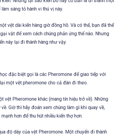
ài kiến. Nhưng tại sao kiến bò hay cơ bản là đi thành một
làm sáng tỏ hành vi thú vị này.
ột vệt dài kiến hàng giờ đồng hồ. Và có thể, bạn đã thể
 ngại vật để xem cách chúng phản ứng thế nào. Nhưng
n này lại đi thành hàng như vậy.
 học đặc biệt gọi là các Pheromone để giao tiếp với
ể lại một vệt pheromone cho cả đàn đi theo.
 một vệt Pheromone khác (mang tín hiệu trở về). Những
 về. Giờ thì hãy đoán xem chúng làm gì khi quay về,
 mạnh hơn để thu hút nhiều kiến thợ hơn.
qua độ dày của vệt Pheromone. Một chuyến đi thành