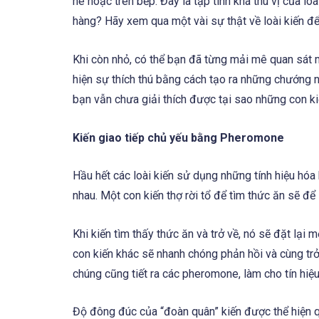
hè hoặc trên bếp. Đây là tập tính khá thú vị của lo
hàng? Hãy xem qua một vài sự thật về loài kiến để 
Khi còn nhỏ, có thể bạn đã từng mải mê quan sát m
hiện sự thích thú bằng cách tạo ra những chướng
bạn vẫn chưa giải thích được tại sao những con kiế
Kiến giao tiếp chủ yếu bằng Pheromone
Hầu hết các loài kiến sử dụng những tính hiệu hóa
nhau. Một con kiến thợ rời tổ để tìm thức ăn sẽ đ
Khi kiến tìm thấy thức ăn và trở về, nó sẽ đặt lại
con kiến khác sẽ nhanh chóng phản hồi và cùng trở
chúng cũng tiết ra các pheromone, làm cho tín hiệu
Độ đông đúc của “đoàn quân” kiến được thể hiện 