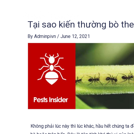
Skip
to
content
Tại sao kiến thường bò t
Post
navigation
By
Adminpivn
/
June 12, 2021
Không phải lúc này thì lúc khác, hầu hết chúng ta 