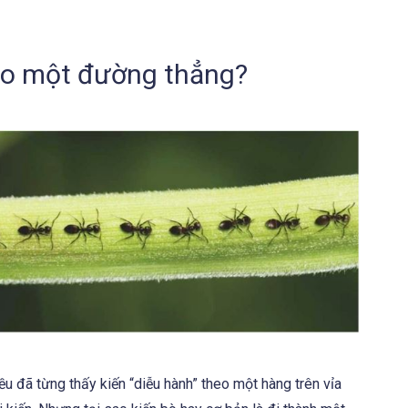
heo một đường thẳng?
đều đã từng thấy kiến “diễu hành” theo một hàng trên vỉa