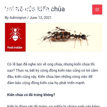
Skip
Post
MAI
Vai trò của kiến chúa
to
navigation
MEN
content
By
Adminpivn
/
June 12, 2021
Có lẽ bạn đã nghe nói về ong chúa, nhưng kiến chúa thì
sao? Thực ra, bất kỳ cộng đồng kiến nào cũng có kẻ cầm
đầu, kiến cũng vậy. Kiến chúa làm những công việc để
đảm bảo cộng đồng kiến của họ phát triển mạnh.
Kiến chúa có đẻ trứng không?
Kiến là động vật đẻ trứng, có nghĩa là chúng sinh sản bằng