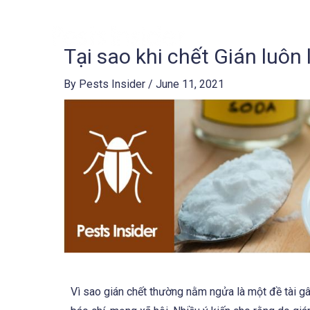
Skip
to
content
Tại sao khi chết Gián luôn
Post
navigation
By
Pests Insider
/
June 11, 2021
Vì sao gián chết thường nằm ngửa là một đề tài gây