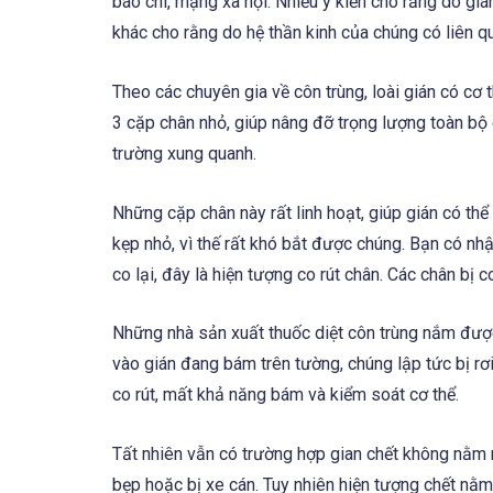
báo chí, mạng xã hội. Nhiều ý kiến cho rằng do giá
khác cho rằng do hệ thần kinh của chúng có liên q
Theo các chuyên gia về côn trùng, loài gián có cơ
3 cặp chân nhỏ, giúp nâng đỡ trọng lượng toàn bộ
trường xung quanh.
Những cặp chân này rất linh hoạt, giúp gián có thể
kẹp nhỏ, vì thế rất khó bắt được chúng. Bạn có nh
co lại, đây là hiện tượng co rút chân. Các chân bị 
Những nhà sản xuất thuốc diệt côn trùng nắm được 
vào gián đang bám trên tường, chúng lập tức bị rơ
co rút, mất khả năng bám và kiểm soát cơ thể.
Tất nhiên vẫn có trường hợp gian chết không nằm n
bẹp hoặc bị xe cán. Tuy nhiên hiện tượng chết nằm