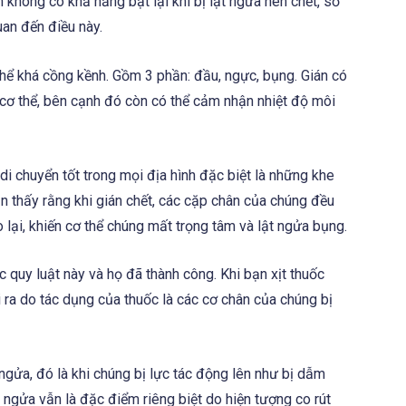
n không có khả năng bật lại khi bị lật ngửa nên chết, số
uan đến điều này.
 thể khá cồng kềnh. Gồm 3 phần: đầu, ngực, bụng. Gián có
 cơ thể, bên cạnh đó còn có thể cảm nhận nhiệt độ môi
 di chuyển tốt trong mọi địa hình đặc biệt là những khe
ận thấy rằng khi gián chết, các cặp chân của chúng đều
co lại, khiến cơ thể chúng mất trọng tâm và lật ngửa bụng.
quy luật này và họ đã thành công. Khi bạn xịt thuốc
i ra do tác dụng của thuốc là các cơ chân của chúng bị
gửa, đó là khi chúng bị lực tác động lên như bị dẫm
 ngửa vẫn là đặc điểm riêng biệt do hiện tượng co rút