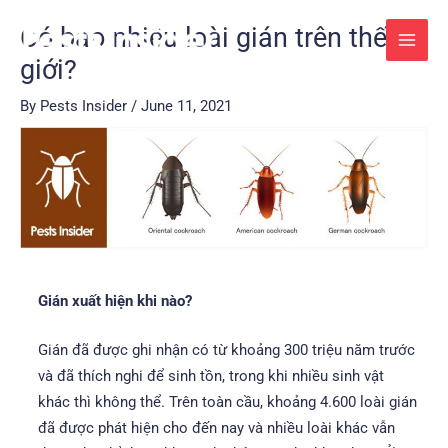
Skip
Post
MAI
Có bao nhiêu loài gián trên thế
to
navigation
MEN
giới?
content
By
Pests Insider
/
June 11, 2021
Gián xuất hiện khi nào?
Gián đã được ghi nhận có từ khoảng 300 triệu năm trước
và đã thích nghi để sinh tồn, trong khi nhiều sinh vật
khác thì không thể. Trên toàn cầu, khoảng 4.600 loài gián
đã được phát hiện cho đến nay và nhiều loài khác vẫn