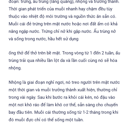
đoạn: trứng, ấu trùng (lăng quăng), nhộng và trưởng thành.
Thời gian phát triển của muỗi nhanh hay chậm đều tùy
thuộc vào nhiệt độ môi trường và nguồn thức ăn sẵn có.
Muỗi cái đẻ trứng trên mặt nước hoặc nơi đất ẩm có khả
năng ngập nước. Trứng chỉ nở khi gặp nước. Ấu trùng nở
và sống trong nước, hầu hết sử dụng
ống thở để thở trên bề mặt. Trong vòng từ 1 đến 2 tuần, ấu
trùng trải qua nhiều lần lột da và lần cuối cùng nó sẽ hóa
nhộng.
Nhộng là giai đoạn nghỉ ngơi, nó treo người trên mặt nước
một thời gian và muỗi trưởng thành xuất hiện, thường chỉ
trong vài ngày. Sau khi bước ra khỏi cái kén, nó đậu vào
một nơi khô ráo để làm khô cơ thể, sẵn sàng cho chuyến
bay đầu tiên. Muỗi cái thường sống từ 1-2 tháng trong khi
đó muỗi đực chỉ có thể sống một tuần.