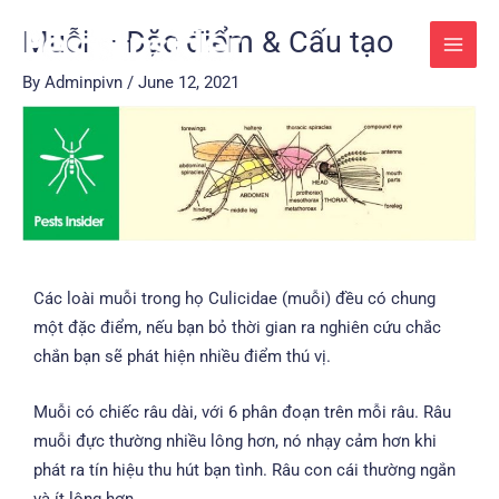
Skip
Post
MAI
Muỗi – Đặc điểm & Cấu tạo
to
navigation
MEN
content
By
Adminpivn
/
June 12, 2021
Các loài muỗi trong họ Culicidae (muỗi) đều có chung
một đặc điểm, nếu bạn bỏ thời gian ra nghiên cứu chắc
chắn bạn sẽ phát hiện nhiều điểm thú vị.
Muỗi có chiếc râu dài, với 6 phân đoạn trên mỗi râu. Râu
muỗi đực thường nhiều lông hơn, nó nhạy cảm hơn khi
phát ra tín hiệu thu hút bạn tình. Râu con cái thường ngắn
và ít lông hơn.