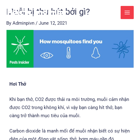
Skip
Post
MAI
Muỗi bị thu hút bởi gì?
to
navigation
MEN
content
By
Adminpivn
/
June 12, 2021
Hơi Thở
Khi bạn thở, CO2 được thải ra môi trường, muỗi cảm nhận
được CO2 trong không khí, vì vậy bạn càng hít thở, bạn
càng trở thành mục tiêu của muỗi.
Carbon dioxide là manh mối để muỗi nhận biết có sự hiện
diện của một động vật sống, thở, bơm máu gần đó.