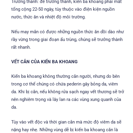
Trưởng thành: để trưởng thành, kiến ba khoang phải mất
tổng cộng 22-50 ngày, tùy thuộc vào điện kiện nguồn
nước, thức ăn và nhiệt độ môi trường.
Nếu may mắn có được những nguồn thức ăn dồi dào như
rầy vừng trong giai đoạn ấu trùng, chúng sẽ trưởng thành
rất nhanh.
VẾT CẮN CỦA KIẾN BA KHOANG
Kiến ba khoang không thường cắn người, nhưng do bên
trong cơ thể chúng có chứa pederin gây bỏng da, viêm
da. Khi bị cắn, nếu không rửa sạch ngay vết thương sẽ trở
nên nghiêm trọng và lây lan ra các vùng xung quanh của
da.
Tùy vào vết độc và thời gian cắn mà mức độ viêm da sẽ
nặng hay nhẹ. Những vùng dễ bị kiến ba khoang cắn là