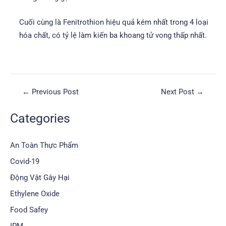
Cuối cùng là Fenitrothion hiệu quả kém nhất trong 4 loại
hóa chất, có tỷ lệ làm kiến ba khoang tử vong thấp nhất.
←
Previous Post
Next Post
→
Categories
An Toàn Thực Phẩm
Covid-19
Động Vật Gây Hại
Ethylene Oxide
Food Safey
IPM