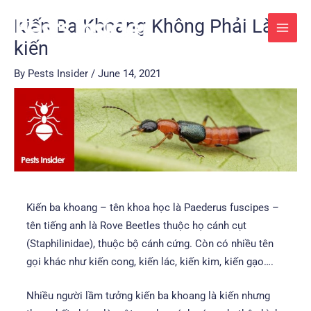
Skip
Post
MAI
Kiến Ba Khoang Không Phải Là
to
navigation
MEN
kiến
content
By
Pests Insider
/
June 14, 2021
Kiến ba khoang – tên khoa học là Paederus fuscipes –
tên tiếng anh là Rove Beetles thuộc họ cánh cụt
(Staphilinidae), thuộc bộ cánh cứng. Còn có nhiều tên
gọi khác như kiến cong, kiến lác, kiến kim, kiến gạo….
Nhiều người lầm tưởng kiến ba khoang là kiến nhưng