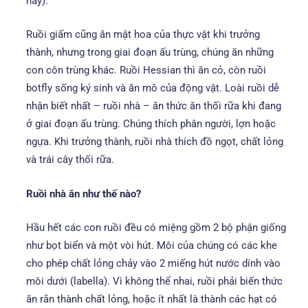
này).
Ruồi giấm cũng ăn mật hoa của thực vật khi trưởng
thành, nhưng trong giai đoạn ấu trùng, chúng ăn những
con côn trùng khác. Ruồi Hessian thì ăn cỏ, còn ruồi
botfly sống ký sinh và ăn mô của động vật. Loài ruồi dễ
nhận biết nhất – ruồi nhà – ăn thức ăn thối rữa khi đang
ở giai đoạn ấu trùng. Chúng thích phân người, lợn hoặc
ngựa. Khi trưởng thành, ruồi nhà thích đồ ngọt, chất lỏng
và trái cây thối rữa.
Ruồi nhà ăn như thế nào?
Hầu hết các con ruồi đều có miệng gồm 2 bộ phận giống
như bọt biển và một vòi hút. Môi của chúng có các khe
cho phép chất lỏng chảy vào 2 miếng hút nước dính vào
môi dưới (labella). Vì không thể nhai, ruồi phải biến thức
ăn rắn thành chất lỏng, hoặc ít nhất là thành các hạt có