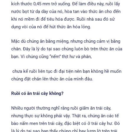
kích thước 0,45 mm trở xuống. Để làm điều này, ruồi lấy
nước bọt từ dạ dày của nó, hòa tan vào thức ăn cho đến
khi nó mềm đi để tiêu hóa được. Ruồi nhà sau đó sử
dụng vòi của nó để hút thức ăn hóa lỏng.
Mặc dù chúng ăn bằng miệng, nhưng chúng cảm vị bằng
chân. Đây là lý do tại sao chúng luôn bò trên thức ăn của
bạn. Vì chúng cũng “nếm” thịt hư và phân,
chưa kể ruồi liên tục đi đại tiện nên bạn không hề muốn
chúng đặt chân lên thức ăn của mình đâu.
Ruồi có ăn trái cây không?
Nhiều người thường nghĩ rằng ruồi giấm ăn trái cây,
nhưng thực sự không phải vậy. Thật ra, chúng ăn các tế
bào nấm men trên trái cây, đặc biệt có ở trái cây hư. Đó
là lý do tại sao bạn thấy chúng chỉ bay lượn lờ trên trái