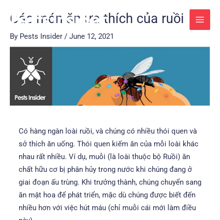
Skip
Post
MAI
Các món ăn ưa thích của ruồi
to
navigation
MEN
content
By
Pests Insider
/
June 12, 2021
Có hàng ngàn loài ruồi, và chúng có nhiều thói quen và
sở thích ăn uống. Thói quen kiếm ăn của mỗi loài khác
nhau rất nhiều. Ví dụ, muỗi (là loài thuộc bộ Ruồi) ăn
chất hữu cơ bị phân hủy trong nước khi chúng đang ở
giai đoạn ấu trùng. Khi trưởng thành, chúng chuyển sang
ăn mật hoa để phát triển, mặc dù chúng được biết đến
nhiều hơn với việc hút máu (chỉ muỗi cái mới làm điều