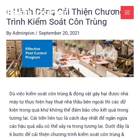
Skip
Post
MAI
6 Hành Động Cải Thiện Chương
to
navigation
MEN
Trình Kiểm Soát Côn Trùng
content
By
Adminpivn
/
September 20, 2021
Dù việc kiểm soát côn trùng & động vật gây hại được nhà
máy tự thực hiện hay thuê nhà thầu bên ngoài thì các dữ
kiện trong quá khứ không thể đảm bảo cho kết quả trong
tương lai. Cải tiến liên tục là cách duy nhất để ngăn ngừa
các hậu quả xấu có thể xảy ra trong tương lai. Dưới đây là
6 bước để cải thiện chương trình kiểm soát côn trùng &