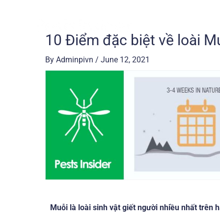
Skip
to
content
10 Điểm đặc biệt về loài M
Post
navigation
By
Adminpivn
/
June 12, 2021
Muỗi là loài sinh vật giết người nhiều nhất trên 